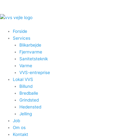
Gå
til
indholdet
Forside
Services
Blikarbejde
Fjernvarme
Sanitetsteknik
Varme
VVS-entreprise
Lokal VVS
Billund
Bredballe
Grindsted
Hedensted
Jelling
Job
Om os
Kontakt