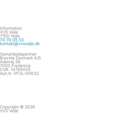
Information
VVS Vejle
7100 Vejle
70 70 05 53
kontakt@vvsvejle.dk
Samarbejdspartner
Bravida Danmark A/S
Adelvej 36
7000 Fredericia
CVR. 14769005
Aut.nr. VFUL-00632
F
G
a
o
Copyright © 2026
VVS Vejle
c
o