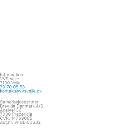
Information
VVS Vejle
7100 Vejle
70 70 05 53
kontakt@vvsvejle.dk
Samarbejdspartner
Bravida Danmark A/S
Adelvej 36
7000 Fredericia
CVR. 14769005
Aut.nr. VFUL-00632
F
G