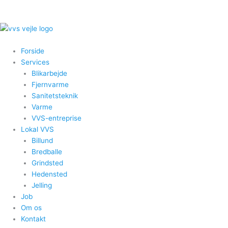
Gå
til
indholdet
Forside
Services
Blikarbejde
Fjernvarme
Sanitetsteknik
Varme
VVS-entreprise
Lokal VVS
Billund
Bredballe
Grindsted
Hedensted
Jelling
Job
Om os
Kontakt